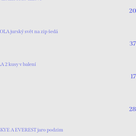
20
A jurský svět na zip šedá
37
 2 kusy v balení
1
28
SKYE A EVEREST jaro podzim