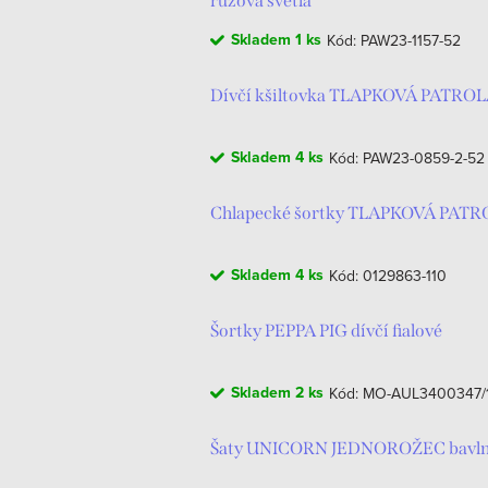
ů
růžová světlá
Skladem
1 ks
Kód:
PAW23-1157-52
Dívčí kšiltovka TLAPKOVÁ PATRO
Skladem
4 ks
Kód:
PAW23-0859-2-52
Chlapecké šortky TLAPKOVÁ PATR
Skladem
4 ks
Kód:
0129863-110
Šortky PEPPA PIG dívčí fialové
Skladem
2 ks
Kód:
MO-AUL3400347/
Šaty UNICORN JEDNOROŽEC bavln