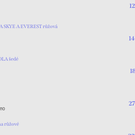
1
LA SKYE A EVEREST růžová
14
OLA šedé
1
27
110
a růžové