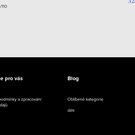
32
/110
e pro vás
Blog
odmínky a zpracování
Oblíbené kategorie
dajů
děti