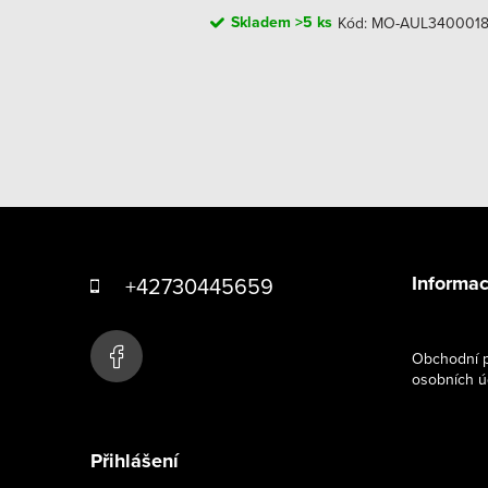
Skladem
>5 ks
Kód:
MO-AUL3400018
O
v
l
Z
á
á
d
Informac
+42730445659
p
a
c
a
Obchodní p
í
osobních ú
t
p
í
r
Přihlášení
v