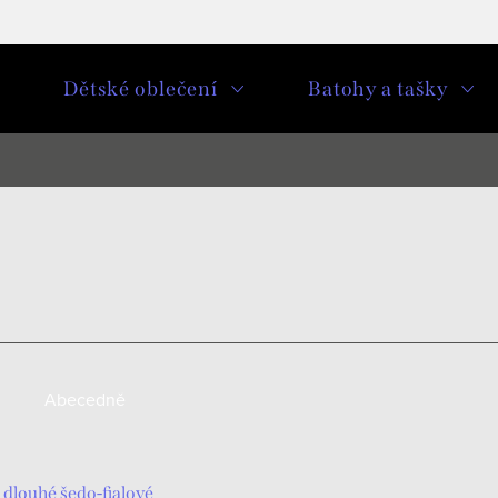
u
Dětské oblečení
Batohy a tašky
Abecedně
louhé šedo-fialové