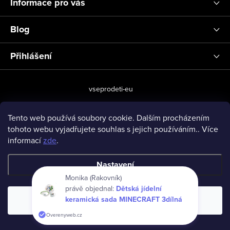
Informace pro vás
Blog
Přihlášení
vseprodeti-eu
Tento web používá soubory cookie. Dalším procházením
tohoto webu vyjadřujete souhlas s jejich používáním.. Více
Copyright 2026
www.vseprodeti.eu
. Všechna práva vyhrazena.
informací
zde
.
Vytvořil Shoptet
Nastavení
Monika (Rakovník)
právě objednal:
Dětská jídelní
keramická sada MINECRAFT 3dílná
Souhlasím
Overenyweb.cz