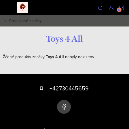
Přejít
N
na
obsah
Prodávané značky
K
Toys 4 All
Žádné produkty značky
Toys 4 All
nebyly nalezeny...
Z
á
+42730445659
p
a
t
í