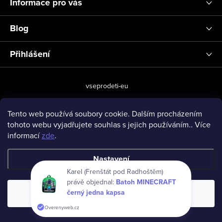
Informace pro vás
Blog
Přihlášení
vseprodeti-eu
Tento web používá soubory cookie. Dalším procházením
tohoto webu vyjadřujete souhlas s jejich používáním.. Více
Copyright 2026
www.vseprodeti.eu
. Všechna práva vyhrazena.
informací
zde
.
Vytvořil Shoptet
Nastavení
Karel (Frenštát pod Radhoštěm)
právě objednal:
Batoh MINECRAFT
černý jedna kapsa
Souhlasím
Overenyweb.cz