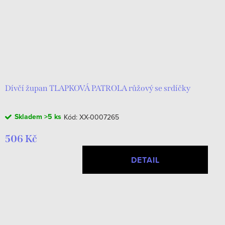
Dívčí župan TLAPKOVÁ PATROLA růžový se srdíčky
Skladem
>5 ks
Kód:
XX-0007265
506 Kč
DETAIL