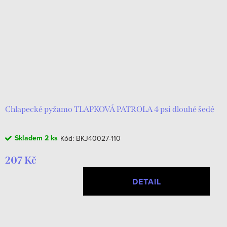
r
s
o
p
d
r
u
o
k
d
t
u
ů
k
Chlapecké pyžamo TLAPKOVÁ PATROLA 4 psi dlouhé šedé
t
Skladem
2 ks
Kód:
BKJ40027-110
ů
207 Kč
DETAIL