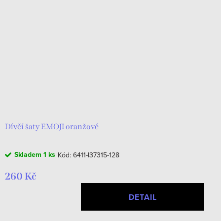
Dívčí šaty EMOJI oranžové
Skladem
1 ks
Kód:
6411-I37315-128
260 Kč
DETAIL