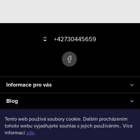
O
v
Z
l
á
á
+42730445659
d
p
a
a
c
t
í
p
í
r
Informace pro vás
v
k
Blog
y
v
Přihlášení
Tento web používá soubory cookie. Dalším procházením
ý
tohoto webu vyjadřujete souhlas s jejich používáním.. Více
informací
zde
.
p
vseprodeti-eu