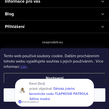
Informace pro vás
Blog
Přihlášení
vseprodeti-eu
Tento web používá soubory cookie. Dalším procházením
tohoto webu vyjadřujete souhlas s jejich používáním.. Více
Copyright 2026
www.vseprodeti.eu
. Všechna práva vyhrazena.
informací
zde
.
Vytvořil Shoptet
Nastavení
Karel (Sirá)
právě objednal:
Dětská jídelní
keramická sada TLAPKOVÁ PATROLA
Souhlasím
3dílná modrá
Overenyweb.cz