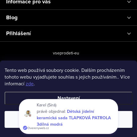
Informace pro vás
Blog
Přihlášení
vseprodeti-eu
Tento web používá soubory cookie. Dalším procházením
tohoto webu vyjadřujete souhlas s jejich používáním.. Více
Copyright 2026
www.vseprodeti.eu
. Všechna práva vyhrazena.
informací
zde
.
Vytvořil Shoptet
Nastavení
Karel (Sirá)
právě objednal:
Dětská jídelní
keramická sada TLAPKOVÁ PATROLA
Souhlasím
3dílná modrá
Overenyweb.cz