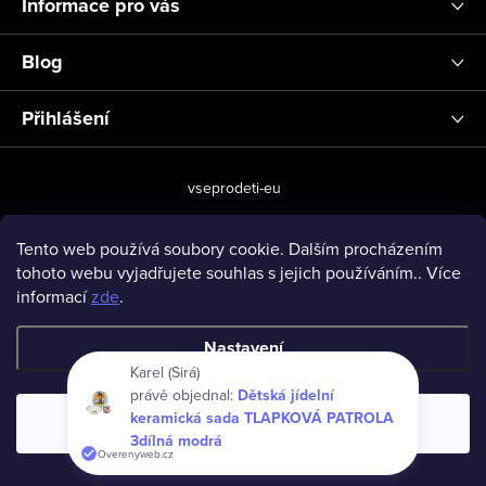
Informace pro vás
Blog
Přihlášení
vseprodeti-eu
Tento web používá soubory cookie. Dalším procházením
tohoto webu vyjadřujete souhlas s jejich používáním.. Více
Copyright 2026
www.vseprodeti.eu
. Všechna práva vyhrazena.
informací
zde
.
Vytvořil Shoptet
Nastavení
Karel (Sirá)
právě objednal:
Dětská jídelní
keramická sada TLAPKOVÁ PATROLA
Souhlasím
3dílná modrá
Overenyweb.cz