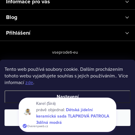
Informace pro vás
Blog
Přihlášení
vseprodeti-eu
Tento web používá soubory cookie. Dalším procházením
tohoto webu vyjadřujete souhlas s jejich používáním.. Více
Copyright 2026
www.vseprodeti.eu
. Všechna práva vyhrazena.
informací
zde
.
Vytvořil Shoptet
Nastavení
Karel (Sirá)
právě objednal:
Dětská jídelní
keramická sada TLAPKOVÁ PATROLA
Souhlasím
3dílná modrá
Overenyweb.cz