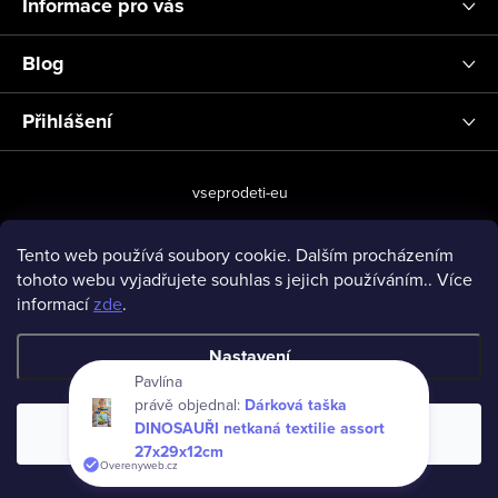
Informace pro vás
Blog
Přihlášení
vseprodeti-eu
Tento web používá soubory cookie. Dalším procházením
tohoto webu vyjadřujete souhlas s jejich používáním.. Více
Copyright 2026
www.vseprodeti.eu
. Všechna práva vyhrazena.
informací
zde
.
Vytvořil Shoptet
Nastavení
Pavlína
právě objednal:
Dárková taška
DINOSAUŘI netkaná textilie assort
Souhlasím
27x29x12cm
Overenyweb.cz