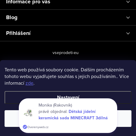
Informace pro vás
Blog
Přihlášení
vseprodeti-eu
Tento web používá soubory cookie. Dalším procházením
tohoto webu vyjadřujete souhlas s jejich používáním.. Více
Copyright 2026
www.vseprodeti.eu
. Všechna práva vyhrazena.
informací
zde
.
Vytvořil Shoptet
Nastavení
Monika (Rakovník)
právě objednal:
Dětská jídelní
keramická sada MINECRAFT 3dílná
Souhlasím
Overenyweb.cz