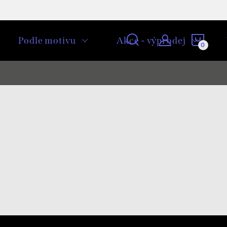
NÁKU
Podle motivu
Akce - výprodej
KOŠÍ