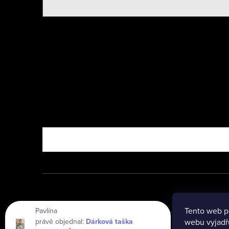
Nebo vyzkoušejte
Tento web p
Pavlína
právě objednal:
Dárková taška
webu vyjadřu