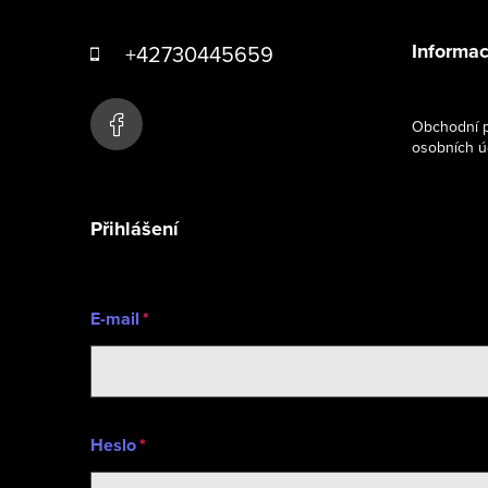
á
Informac
+42730445659
p
a
Obchodní p
osobních ú
t
í
Přihlášení
E-mail
Heslo