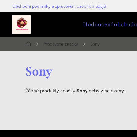
Přejít
Obchodní podmínky a zpracování osobních údajů
na
obsah
Hodnocení obchod
Prodávané značky
Sony
Domů
Sony
Žádné produkty značky
Sony
nebyly nalezeny...
Z