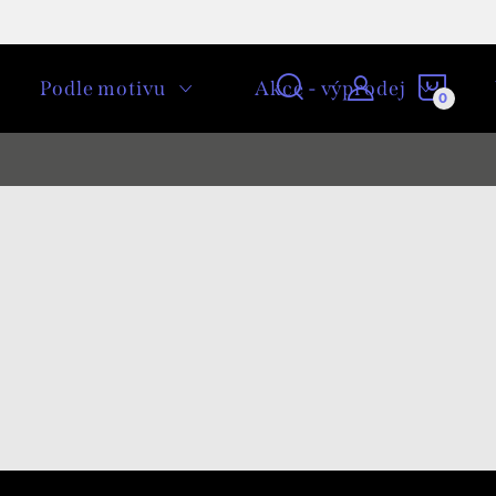
NÁKU
Podle motivu
Akce - výprodej
KOŠÍ