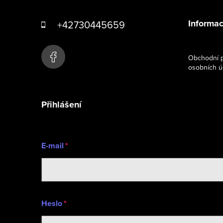
á
Informac
+42730445659
p
a
Obchodní p
osobních ú
t
í
Přihlášení
E-mail
Heslo