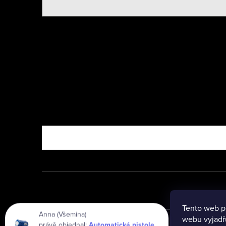
Nebo vyzkoušejte
Tento web p
Anna (Všemina)
webu vyjadřu
právě objednal:
Automatická pistole