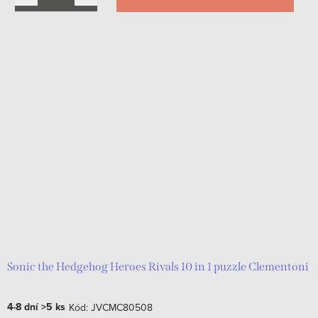
Sonic the Hedgehog Heroes Rivals 10 in 1 puzzle Clementoni
4-8 dní
>5 ks
Kód:
JVCMC80508