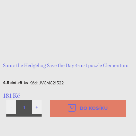
r
s
o
p
d
r
u
o
k
d
t
u
ů
k
Sonic the Hedgehog Save the Day 4-in-1 puzzle Clementoni
t
4-8 dní
>5 ks
Kód:
JVCMC21522
ů
181 Kč
DO KOŠÍKU