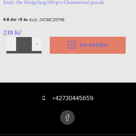
Sonic the Hedgehog 180 pcs Clementoni puzzle
4-8 dní
>5 ks
Kód:
JVCMC29798
238 Kč
DO KOŠÍKU
O
v
Z
l
á
á
+42730445659
d
p
a
a
c
t
í
p