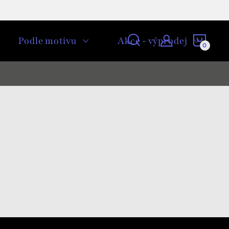
NÁKU
Podle motivu
Akce - výprodej
KOŠÍ