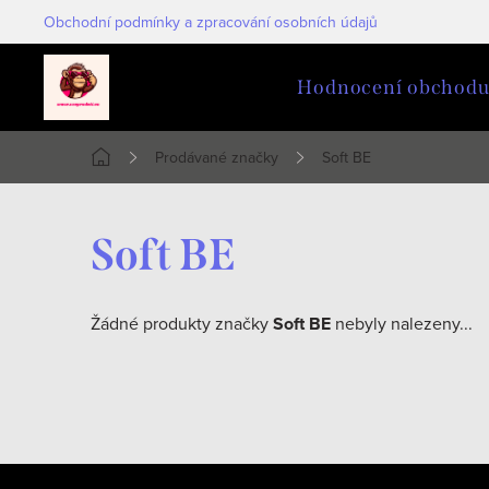
Přejít
Obchodní podmínky a zpracování osobních údajů
na
obsah
Hodnocení obchod
Prodávané značky
Soft BE
Domů
Soft BE
Žádné produkty značky
Soft BE
nebyly nalezeny...
Z