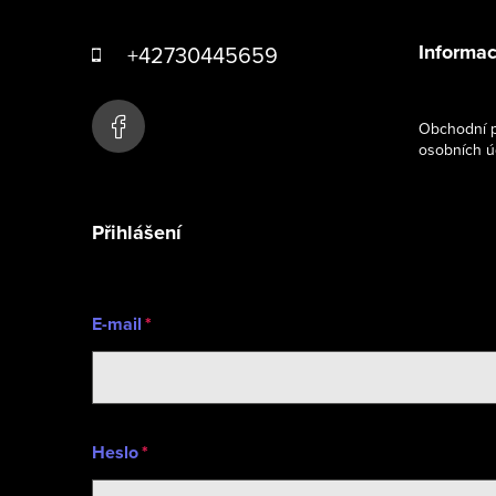
á
Informac
+42730445659
p
a
Obchodní p
osobních ú
t
í
Přihlášení
E-mail
Heslo