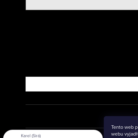
Nebo vyzkoušejte
Tento web p
Karel (Sirá)
webu vyjadřu
právě objednal:
Dětská jídelní