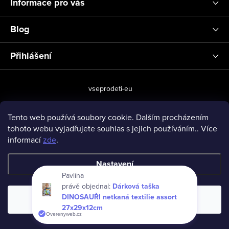
Informace pro vás
Blog
Přihlášení
vseprodeti-eu
Tento web používá soubory cookie. Dalším procházením
tohoto webu vyjadřujete souhlas s jejich používáním.. Více
Copyright 2026
www.vseprodeti.eu
. Všechna práva vyhrazena.
informací
zde
.
Vytvořil Shoptet
Nastavení
Pavlína
právě objednal:
Dárková taška
DINOSAUŘI netkaná textilie assort
Souhlasím
27x29x12cm
Overenyweb.cz