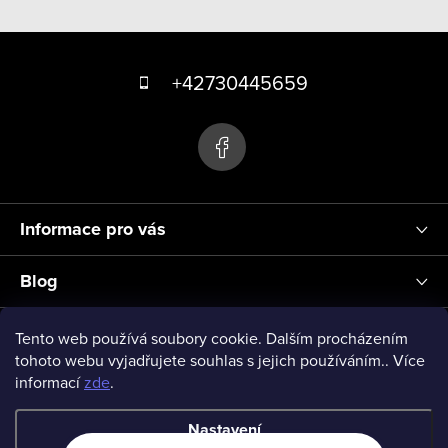
v
Z
l
á
á
+42730445659
d
p
a
a
c
t
í
p
í
r
Informace pro vás
v
k
Blog
y
v
Přihlášení
Tento web používá soubory cookie. Dalším procházením
ý
tohoto webu vyjadřujete souhlas s jejich používáním.. Více
informací
zde
.
p
vseprodeti-eu
i
Nastavení
s