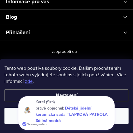
Informace pro vás
Blog
Přihlášení
vseprodeti-eu
Tento web používá soubory cookie. Dalším procházením
tohoto webu vyjadřujete souhlas s jejich používáním.. Více
Copyright 2026
www.vseprodeti.eu
. Všechna práva vyhrazena.
informací
zde
.
Vytvořil Shoptet
Nastavení
Karel (Sirá)
právě objednal:
Dětská jídelní
keramická sada TLAPKOVÁ PATROLA
Souhlasím
3dílná modrá
Overenyweb.cz