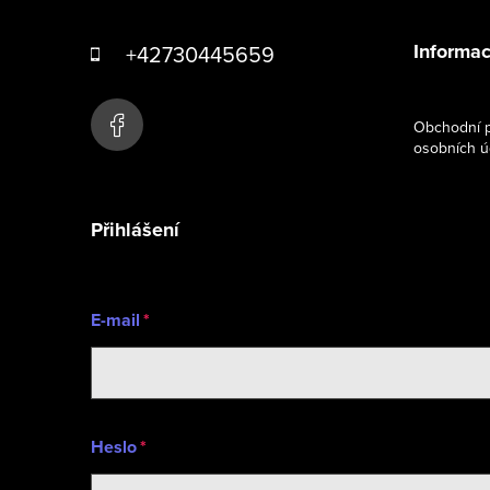
á
Informac
+42730445659
p
a
Obchodní p
osobních ú
t
í
Přihlášení
E-mail
Heslo