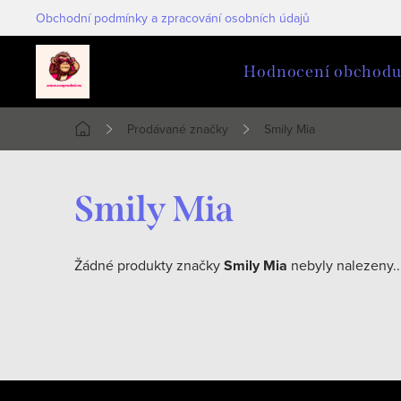
Přejít
Obchodní podmínky a zpracování osobních údajů
na
obsah
Hodnocení obchod
Prodávané značky
Smily Mia
Domů
Smily Mia
Žádné produkty značky
Smily Mia
nebyly nalezeny..
Z