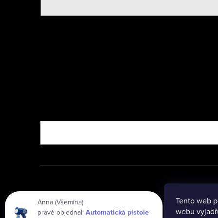
Nebo vyzkoušejte
Tento web p
Anna (Všemina)
webu vyjadřu
právě objednal:
Automatická pistole