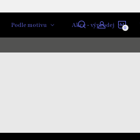
NÁKU
Podle motivu
Akce - výprodej
KOŠÍ