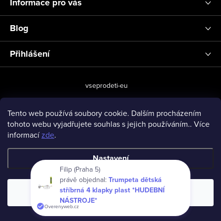
Informace pro vás
Blog
Přihlášení
vseprodeti-eu
Tento web používá soubory cookie. Dalším procházením
tohoto webu vyjadřujete souhlas s jejich používáním.. Více
Copyright 2026
www.vseprodeti.eu
. Všechna práva vyhrazena.
informací
zde
.
Vytvořil Shoptet
Nastavení
Filip (Praha 5)
právě objednal:
Trumpeta dětská
stříbrná 4 klapky plast *HUDEBNÍ
Souhlasím
NÁSTROJE*
Overenyweb.cz