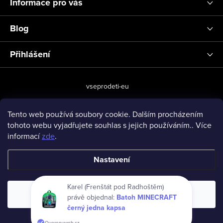
Informace pro vás
Blog
Přihlášení
vseprodeti-eu
Tento web používá soubory cookie. Dalším procházením
tohoto webu vyjadřujete souhlas s jejich používáním.. Více
Copyright 2026
www.vseprodeti.eu
. Všechna práva vyhrazena.
informací
zde
.
Vytvořil Shoptet
Nastavení
Karel (Frenštát pod Radhoštěm)
Souhlasím
právě objednal:
Batoh MINECRAFT
černý jedna kapsa