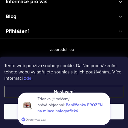
Informace pro vás
Blog
Přihlášení
vseprodeti-eu
Tento web používá soubory cookie. Dalším procházením
tohoto webu vyjadřujete souhlas s jejich používáním.. Více
Copyright 2026
www.vseprodeti.eu
. Všechna práva vyhrazena.
informací
zde
.
Vytvořil Shoptet
Nastavení
Zdenka (Hradčany)
právě objednal:
Peněženka FROZEN
na mince holografická
Souhlasím
Overenyweb.cz