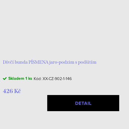
r
s
o
p
d
r
u
o
k
d
t
u
ů
k
Dívčí bunda PÍSMENA jaro-podzim s podšitím
t
Skladem
1 ks
Kód:
XX-CZ-902-1-146
ů
426 Kč
DETAIL