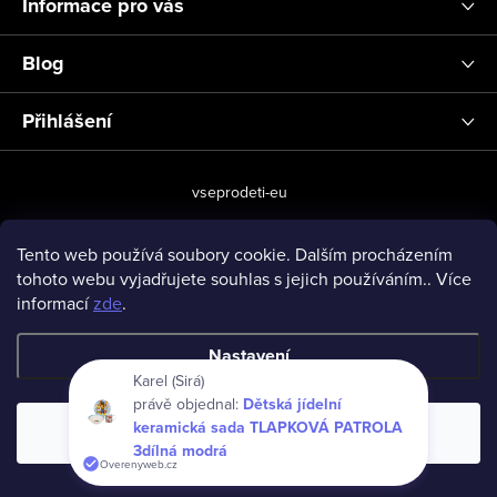
Informace pro vás
Blog
Přihlášení
vseprodeti-eu
Tento web používá soubory cookie. Dalším procházením
tohoto webu vyjadřujete souhlas s jejich používáním.. Více
Copyright 2026
www.vseprodeti.eu
. Všechna práva vyhrazena.
informací
zde
.
Vytvořil Shoptet
Nastavení
Karel (Sirá)
právě objednal:
Dětská jídelní
keramická sada TLAPKOVÁ PATROLA
Souhlasím
3dílná modrá
Overenyweb.cz