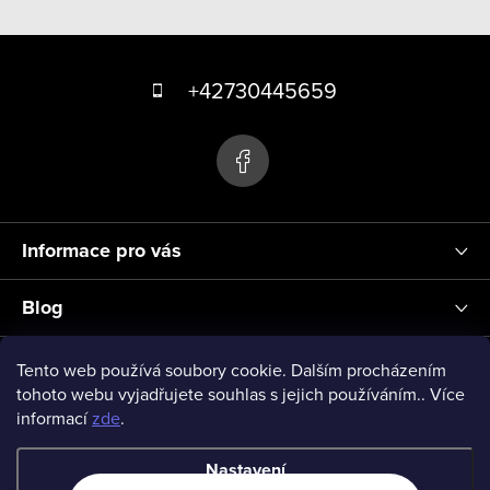
v
Z
l
á
á
+42730445659
d
p
a
a
c
t
í
p
í
r
Informace pro vás
v
k
Blog
y
v
Přihlášení
Tento web používá soubory cookie. Dalším procházením
ý
tohoto webu vyjadřujete souhlas s jejich používáním.. Více
informací
zde
.
p
vseprodeti-eu
i
Nastavení
s