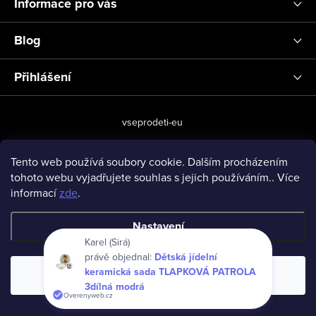
Informace pro vás
Blog
Přihlášení
vseprodeti-eu
Tento web používá soubory cookie. Dalším procházením
tohoto webu vyjadřujete souhlas s jejich používáním.. Více
Copyright 2026
www.vseprodeti.eu
. Všechna práva vyhrazena.
informací
zde
.
Vytvořil Shoptet
Nastavení
Karel (Sirá)
právě objednal:
Dětská jídelní
keramická sada TLAPKOVÁ PATROLA
Souhlasím
3dílná modrá
Overenyweb.cz