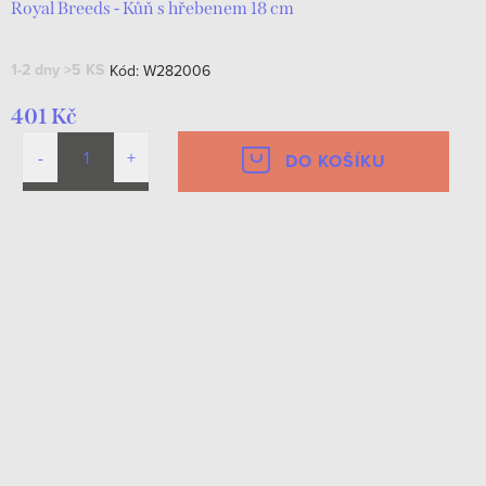
Royal Breeds - Kůň s hřebenem 18 cm
1-2 dny
>5 KS
Kód:
W282006
401 Kč
DO KOŠÍKU