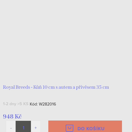
Royal Breeds - Kůň 10 cm s autem a přívěsem 35 cm
1-2 dny
>5 KS
Kód:
W282016
948 Kč
DO KOŠÍKU