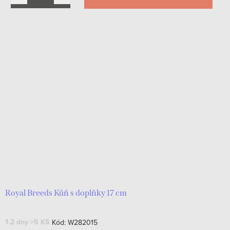
Royal Breeds Kůň s doplňky 17 cm
1-2 dny
>5 KS
Kód:
W282015