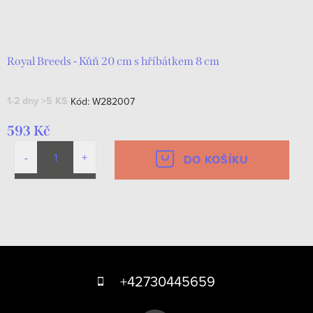
Royal Breeds - Kůň 20 cm s hříbátkem 8 cm
1-2 dny
>5 KS
Kód:
W282007
593 Kč
DO KOŠÍKU
O
v
Z
l
á
á
+42730445659
d
p
a