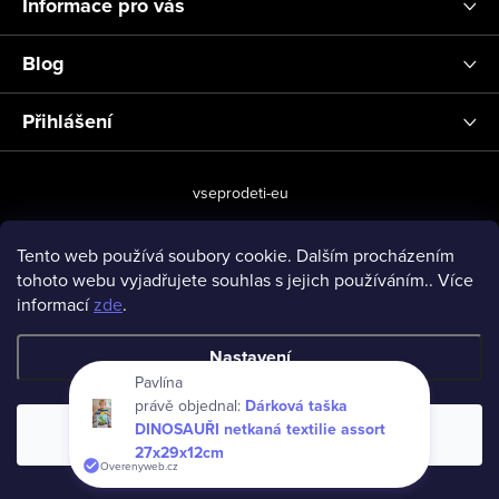
Informace pro vás
Blog
Přihlášení
vseprodeti-eu
Tento web používá soubory cookie. Dalším procházením
tohoto webu vyjadřujete souhlas s jejich používáním.. Více
Copyright 2026
www.vseprodeti.eu
. Všechna práva vyhrazena.
informací
zde
.
Vytvořil Shoptet
Nastavení
Pavlína
právě objednal:
Dárková taška
DINOSAUŘI netkaná textilie assort
Souhlasím
27x29x12cm
Overenyweb.cz