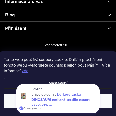
Informace pro vás
Blog
Přihlášení
vseprodeti-eu
Tento web používá soubory cookie. Dalším procházením
tohoto webu vyjadřujete souhlas s jejich používáním.. Více
Copyright 2026
www.vseprodeti.eu
. Všechna práva vyhrazena.
informací
zde
.
Vytvořil Shoptet
Nastavení
Pavlína
právě objednal:
Dárková taška
DINOSAUŘI netkaná textilie assort
Souhlasím
27x29x12cm
Overenyweb.cz