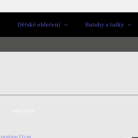
u
Dětské oblečení
Batohy a tašky
Abecedně
coration 13 cm