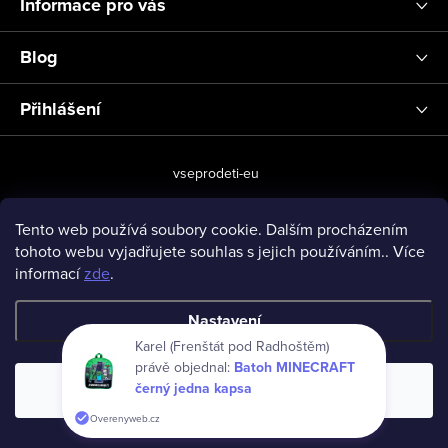
Informace pro vás
Blog
Přihlášení
vseprodeti-eu
Tento web používá soubory cookie. Dalším procházením
tohoto webu vyjadřujete souhlas s jejich používáním.. Více
Copyright 2026
www.vseprodeti.eu
. Všechna práva vyhrazena.
informací
zde
.
Vytvořil Shoptet
Nastavení
Karel (Frenštát pod Radhoštěm)
právě objednal:
Batoh MINECRAFT
černý jedna kapsa
Souhlasím
Overenyweb.cz