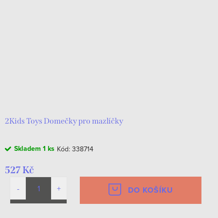
2Kids Toys Domečky pro mazlíčky
Skladem
1 ks
Kód:
338714
527 Kč
DO KOŠÍKU