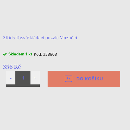
2Kids Toys Vkládací puzzle Mazlíčci
Skladem
1 ks
Kód:
338868
356 Kč
DO KOŠÍKU