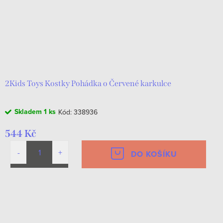
2Kids Toys Kostky Pohádka o Červené karkulce
Skladem
1 ks
Kód:
338936
544 Kč
DO KOŠÍKU