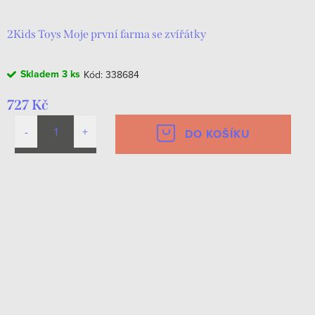
2Kids Toys Moje první farma se zvířátky
Skladem
3 ks
Kód:
338684
727 Kč
DO KOŠÍKU