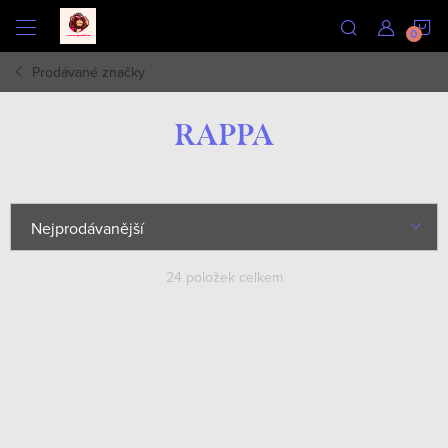
Přejít
N
na
obsah
Prodávané značky
K
RAPPA
Ř
Nejprodávanější
a
Nejlevnější
24
položek celkem
z
e
Nejdražší
V
n
ý
Abecedně
í
p
p
i