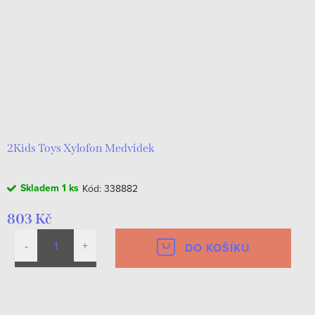
2Kids Toys Xylofon Medvídek
Skladem
1 ks
Kód:
338882
803 Kč
DO KOŠÍKU