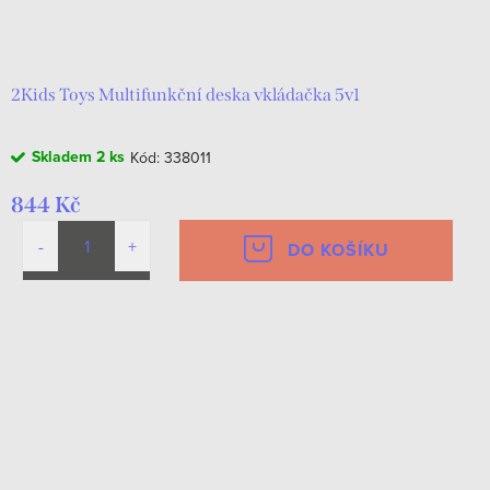
2Kids Toys Multifunkční deska vkládačka 5v1
Skladem
2 ks
Kód:
338011
844 Kč
DO KOŠÍKU