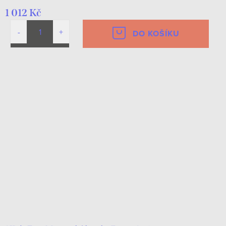
1 012 Kč
DO KOŠÍKU