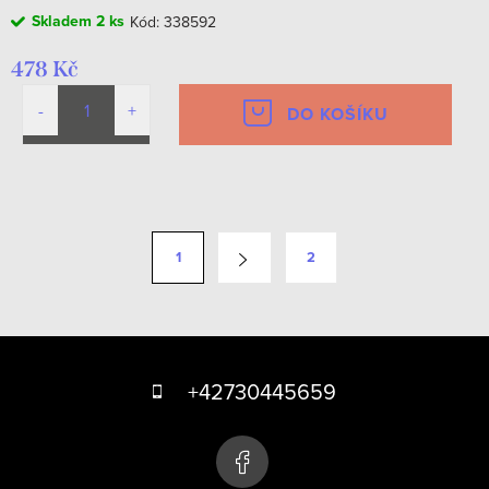
Skladem
2 ks
Kód:
338592
478 Kč
DO KOŠÍKU
O
v
S
1
2
l
t
á
r
d
á
Z
a
n
c
á
+42730445659
k
í
o
p
p
v
a
r
á