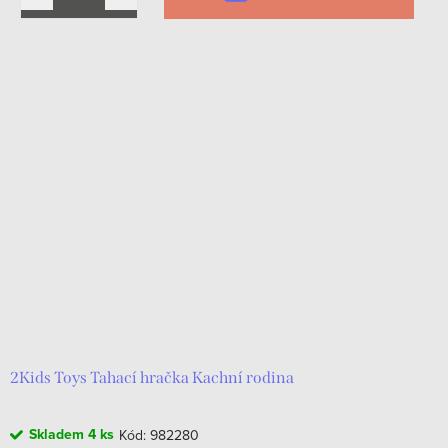
2Kids Toys Tahací hračka Kachní rodina
Skladem
4 ks
Kód:
982280