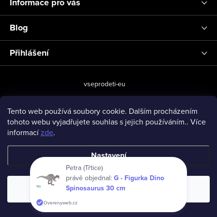
Informace pro vás
Blog
Přihlášení
vseprodeti-eu
Tento web používá soubory cookie. Dalším procházením
tohoto webu vyjadřujete souhlas s jejich používáním.. Více
Copyright 2026
www.vseprodeti.eu
. Všechna práva vyhrazena.
informací
zde
.
Vytvořil Shoptet
Nastavení
Petra (Třtice)
právě objednal:
G - Figurka Dino
Spinosaurus 30 cm
Souhlasím
Overenyweb.cz