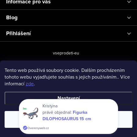
Informace pro vás
Blog
Přihlášení
vseprodeti-eu
Tento web používá soubory cookie. Dalším procházením
tohoto webu vyjadřujete souhlas s jejich používáním.. Více
Copyright 2026
www.vseprodeti.eu
. Všechna práva vyhrazena.
informací
zde
.
Vytvořil Shoptet
Nastavení
Kristýna
právě objednal:
Figurka
DILOPHOSAURUS 15 cm
Souhlasím
Overenyweb.cz