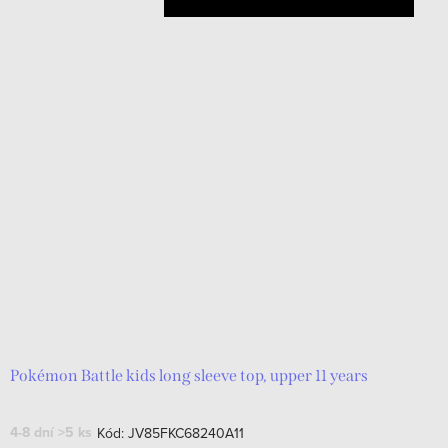
Pokémon Battle kids long sleeve top, upper 11 years
4-8 dní
>5 ks
Kód:
JV85FKC68240A11