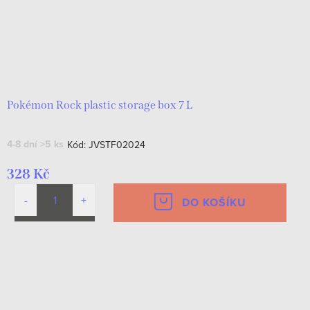
Pokémon Rock plastic storage box 7 L
4-8 dní
>5 ks
Kód:
JVSTF02024
328 Kč
DO KOŠÍKU