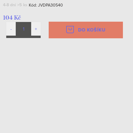
4-8 dní
>5 ks
Kód:
JVDPA30540
104 Kč
DO KOŠÍKU