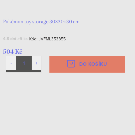
Pokémon toy storage 30×30×30 cm
4-8 dní
>5 ks
Kód:
JVFML353355
504 Kč
DO KOŠÍKU