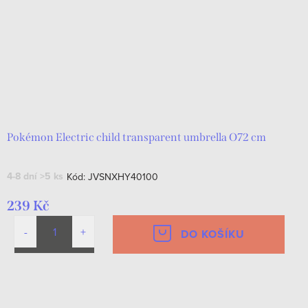
Pokémon Electric child transparent umbrella O72 cm
4-8 dní
>5 ks
Kód:
JVSNXHY40100
239 Kč
DO KOŠÍKU