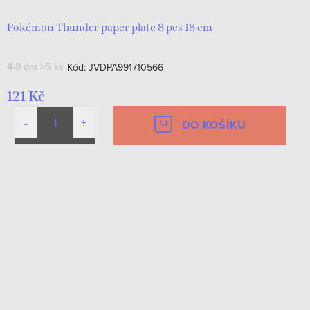
Pokémon Thunder paper plate 8 pcs 18 cm
4-8 dní
>5 ks
Kód:
JVDPA991710566
121 Kč
DO KOŠÍKU