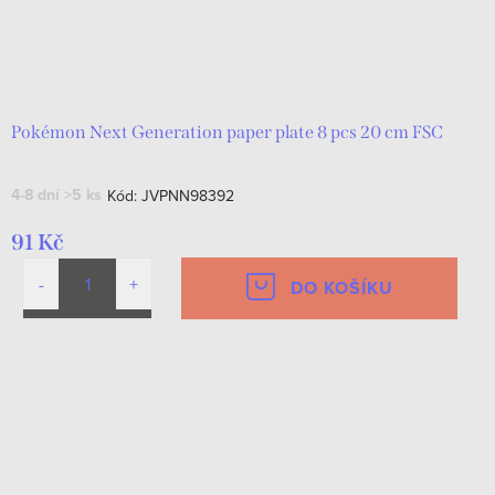
Pokémon Next Generation paper plate 8 pcs 20 cm FSC
4-8 dní
>5 ks
Kód:
JVPNN98392
91 Kč
DO KOŠÍKU