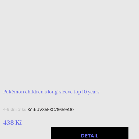
Pokémon children's long-sleeve top 10 years
4-8 dní
3 ks
Kód:
JV85FKC76659A10
438 Kč
DETAIL