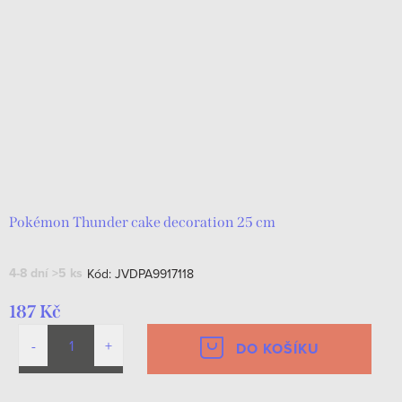
Pokémon Thunder cake decoration 25 cm
4-8 dní
>5 ks
Kód:
JVDPA9917118
187 Kč
DO KOŠÍKU