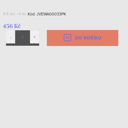
4-8 dní
>5 ks
Kód:
JVEWA00033PK
456 Kč
DO KOŠÍKU