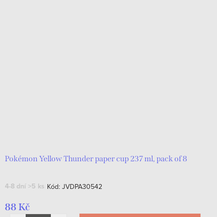
Pokémon Yellow Thunder paper cup 237 ml, pack of 8
4-8 dní
>5 ks
Kód:
JVDPA30542
88 Kč