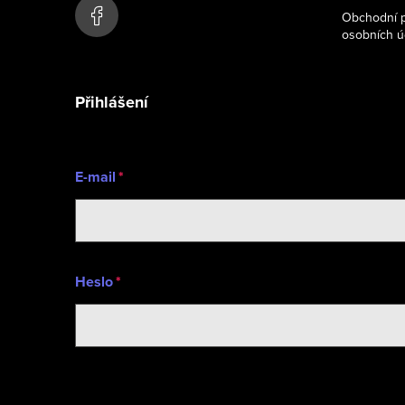
ů
c
a
Obchodní p
í
osobních ú
t
p
í
r
Přihlášení
v
k
y
E-mail
v
ý
p
Heslo
i
s
u