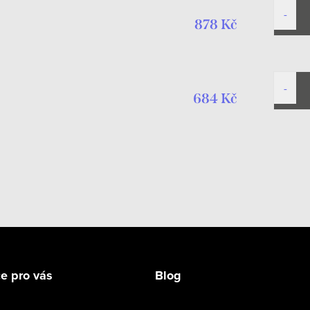
878 Kč
684 Kč
e pro vás
Blog