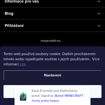
Informace pro vás
Blog
Přihlášení
vseprodeti-eu
Tento web používá soubory cookie. Dalším procházením
tohoto webu vyjadřujete souhlas s jejich používáním.. Více
Copyright 2026
www.vseprodeti.eu
. Všechna práva vyhrazena.
informací
zde
.
Vytvořil Shoptet
Nastavení
Souhlasím
Karel (Frenštát pod Radhoštěm)
právě objednal:
Batoh MINECRAFT
černý jedna kapsa