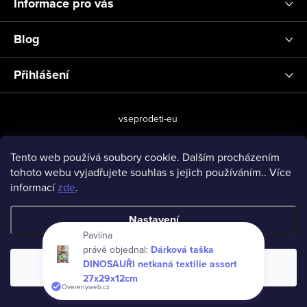
Informace pro vás
Blog
Přihlášení
vseprodeti-eu
Tento web používá soubory cookie. Dalším procházením
tohoto webu vyjadřujete souhlas s jejich používáním.. Více
Copyright 2026
www.vseprodeti.eu
. Všechna práva vyhrazena.
informací
zde
.
Vytvořil Shoptet
Nastavení
Pavlína
právě objednal:
Dárková taška
DINOSAUŘI netkaná textilie assort
Souhlasím
27x29x12cm
Overenyweb.cz