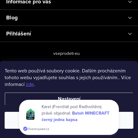
Informace pro vás
Blog
Přihlášení
vseprodeti-eu
Tento web používá soubory cookie. Dalším procházením
tohoto webu vyjadřujete souhlas s jejich používáním.. Více
Copyright 2026
www.vseprodeti.eu
. Všechna práva vyhrazena.
informací
zde
.
Vytvořil Shoptet
Nastavení
Karel (Frenštát pod Radhoštěm)
právě objednal:
Batoh MINECRAFT
černý jedna kapsa
Souhlasím
Overenyweb.cz