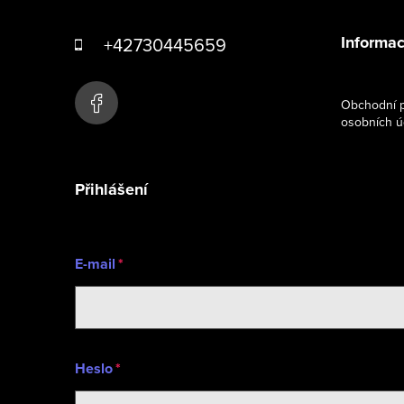
á
Informac
+42730445659
p
a
Obchodní p
osobních ú
t
í
Přihlášení
E-mail
Heslo