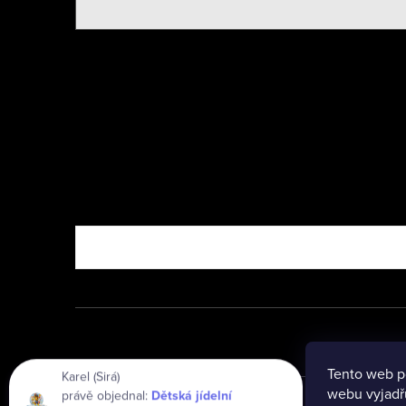
Nebo vyzkoušejte
Tento web p
Karel (Sirá)
právě objednal:
Dětská jídelní
webu vyjadřu