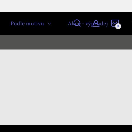
NÁKU
Podle motivu
Akce - výprodej
KOŠÍ