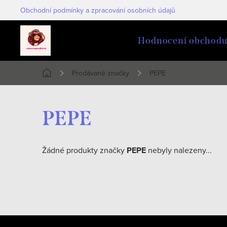
Přejít
Obchodní podmínky a zpracování osobních údajů
na
obsah
Hodnocení obchod
Prodávané značky
PEPE
Domů
PEPE
Žádné produkty značky
PEPE
nebyly nalezeny...
Z