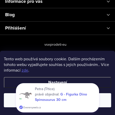
Informace pro vás
Blog
Přihlášení
vseprodeti-eu
Tento web používá soubory cookie. Dalším procházením
tohoto webu vyjadřujete souhlas s jejich používáním.. Více
Copyright 2026
www.vseprodeti.eu
. Všechna práva vyhrazena.
informací
zde
.
Vytvořil Shoptet
Nastavení
Petra (Třtice)
právě objednal:
G - Figurka Dino
Spinosaurus 30 cm
Souhlasím
Overenyweb.cz