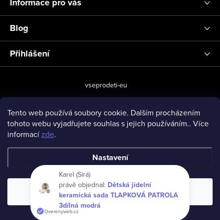
Informace pro vás
Blog
Přihlášení
vseprodeti-eu
Tento web používá soubory cookie. Dalším procházením
tohoto webu vyjadřujete souhlas s jejich používáním.. Více
Copyright 2026
www.vseprodeti.eu
. Všechna práva vyhrazena.
informací
zde
.
Vytvořil Shoptet
Nastavení
Karel (Sirá)
právě objednal:
Dětská jídelní
Souhlasím
keramická sada TLAPKOVÁ PATROLA
3dílná modrá
Overenyweb.cz