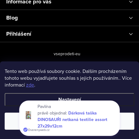
Informace pro vás
Blog
Přihlášení
vseprodeti-eu
Tento web používá soubory cookie. Dalším procházením
tohoto webu vyjadřujete souhlas s jejich používáním.. Více
Copyright 2026
www.vseprodeti.eu
. Všechna práva vyhrazena.
informací
zde
.
Vytvořil Shoptet
Nastavení
Pavlína
právě objednal:
Dárková taška
DINOSAUŘI netkaná textilie assort
Souhlasím
27x29x12cm
Overenyweb.cz