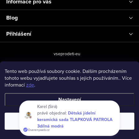
Informace pro vás
Blog
Přihlášení
vseprodeti-eu
Tento web používá soubory cookie. Dalším procházením
tohoto webu vyjadřujete souhlas s jejich používáním.. Více
Copyright 2026
www.vseprodeti.eu
. Všechna práva vyhrazena.
informací
zde
.
Vytvořil Shoptet
Nastavení
Karel (Sirá)
právě objednal:
Dětská jídelní
keramická sada TLAPKOVÁ PATROLA
Souhlasím
3dílná modrá
Overenyweb.cz