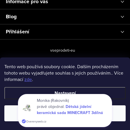
Informace pro vás
Blog
Přihlášení
vseprodeti-eu
Tento web používá soubory cookie. Dalším procházením
tohoto webu vyjadřujete souhlas s jejich používáním.. Více
Copyright 2026
www.vseprodeti.eu
. Všechna práva vyhrazena.
informací
zde
.
Vytvořil Shoptet
Nastavení
Monika (Rakovník)
právě objednal:
Dětská jídelní
keramická sada MINECRAFT 3dílná
Souhlasím
Overenyweb.cz