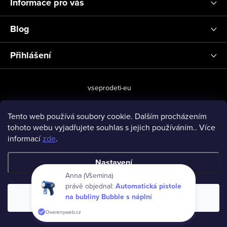
Informace pro vás
Blog
Přihlášení
vseprodeti-eu
Tento web používá soubory cookie. Dalším procházením
tohoto webu vyjadřujete souhlas s jejich používáním.. Více
Copyright 2026
www.vseprodeti.eu
. Všechna práva vyhrazena.
informací
zde
.
Vytvořil Shoptet
Nastavení
Anna (Všemina)
právě objednal:
Automatická pistole
na bubliny Bubble s náplní
Souhlasím
Overenyweb.cz