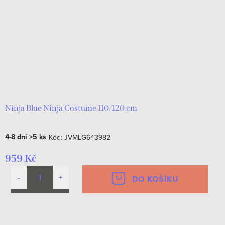
r
s
o
p
d
r
u
o
k
d
t
u
ů
k
Ninja Blue Ninja Costume 110/120 cm
t
4-8 dní
>5 ks
Kód:
JVMLG643982
ů
959 Kč
DO KOŠÍKU
O