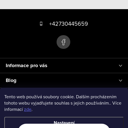
v
Z
l
á
á
+42730445659
d
p
a
a
c
t
í
p
í
r
Informace pro vás
v
k
Blog
y
v
Přihlášení
Tento web používá soubory cookie. Dalším procházením
ý
tohoto webu vyjadřujete souhlas s jejich používáním.. Více
informací
zde
.
p
vseprodeti-eu
i
Nastavení
s