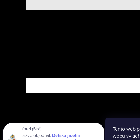
Nebo vyzkoušejte
Tento web p
Karel (Sirá)
právě objednal:
Dětská jídelní
webu vyjadřu