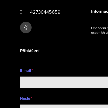
á
Informac
+42730445659
p
a
Obchodní p
osobních ú
t
í
Přihlášení
E-mail
Heslo