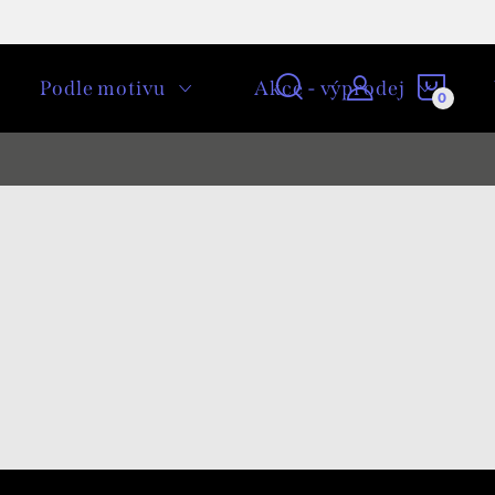
NÁKU
Podle motivu
Akce - výprodej
KOŠÍ