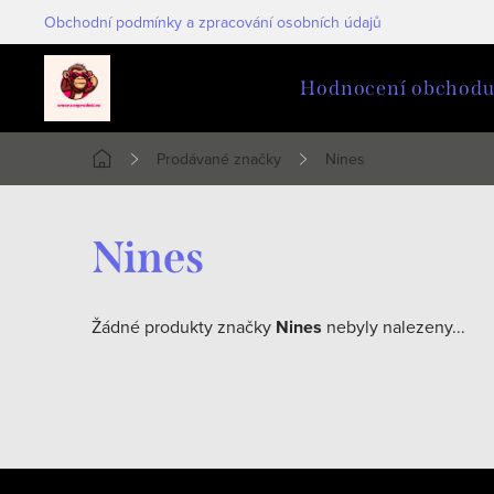
Přejít
Obchodní podmínky a zpracování osobních údajů
na
obsah
Hodnocení obchod
Prodávané značky
Nines
Domů
Nines
Žádné produkty značky
Nines
nebyly nalezeny...
Z