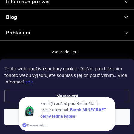
Informace pro vás
Blog
Přihlášení
vseprodeti-eu
Tento web používá soubory cookie. Dalším procházením
tohoto webu vyjadřujete souhlas s jejich používáním.. Více
Copyright 2026
www.vseprodeti.eu
. Všechna práva vyhrazena.
informací
zde
.
Vytvořil Shoptet
Nastavení
Karel (Frenštát pod Radhoštěm)
právě objednal:
Batoh MINECRAFT
černý jedna kapsa
Souhlasím
Overenyweb.cz