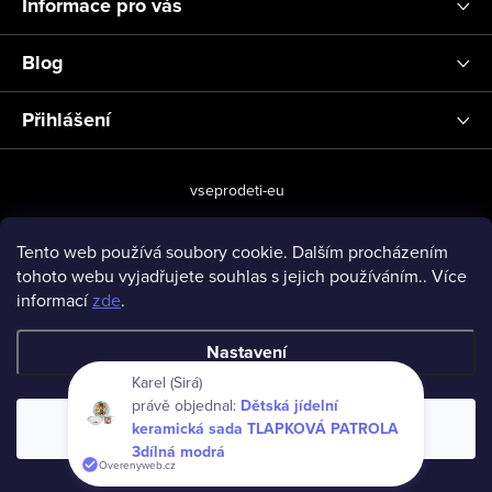
Informace pro vás
Blog
Přihlášení
vseprodeti-eu
Tento web používá soubory cookie. Dalším procházením
tohoto webu vyjadřujete souhlas s jejich používáním.. Více
Copyright 2026
www.vseprodeti.eu
. Všechna práva vyhrazena.
informací
zde
.
Vytvořil Shoptet
Nastavení
Karel (Sirá)
právě objednal:
Dětská jídelní
keramická sada TLAPKOVÁ PATROLA
Souhlasím
3dílná modrá
Overenyweb.cz