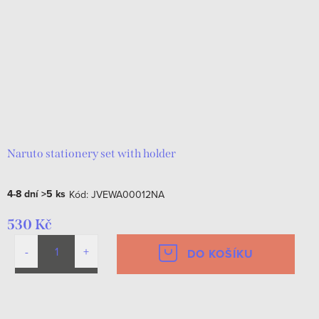
r
s
o
p
d
r
u
o
k
d
t
u
ů
k
Naruto stationery set with holder
t
4-8 dní
>5 ks
Kód:
JVEWA00012NA
ů
530 Kč
DO KOŠÍKU