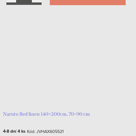
Naruto Bed linen 140×200cm, 70×90 cm
4-8 dní
4 ks
Kód:
JVHAX605521